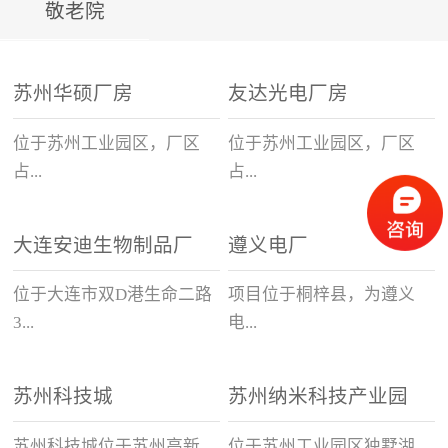
敬老院
苏州华硕厂房
友达光电厂房
位于苏州工业园区，厂区
位于苏州工业园区，厂区
占...
占...
大连安迪生物制品厂
遵义电厂
地32公顷（480亩），总投
地32公顷（480亩），总投
资40亿人民币，目前是苏州
资40亿人民币，目前是苏州
位于大连市双D港生命二路
项目位于桐梓县，为遵义
工业园区最大的外资企业。
工业园区最大的外资企业。
3...
电...
（使用赋安火灾报警产品）
（使用赋安火灾报警产品）
苏州科技城
苏州纳米科技产业园
6号,是一座现代化,高科技,
厂异地改造工程，新建工程
花园式的生物制品企业.公
装机容量为2×60万千瓦，
苏州科技城位于苏州高新
位于苏州工业园区独墅湖