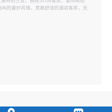
之美称的三亚，拥有501间客房、套间和别
岛屿的曼妙风情，宽敞舒适的酒店客房，无
统）