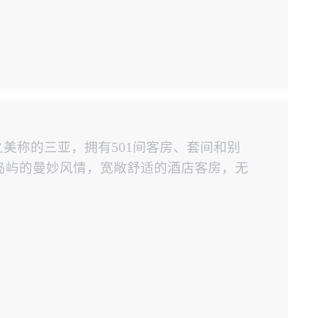
之美称的三亚，拥有501间客房、套间和别
岛屿的曼妙风情，宽敞舒适的酒店客房，无
统）