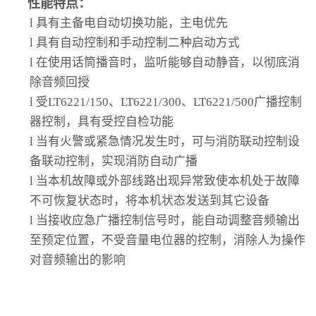
性能特点：
l
具有主备电自动切换功能，主电优先
l
具有自动控制和手动控制二种启动方式
l
在使用话筒播音时，监听能够自动静音，以彻底消
除音频回授
l
受LT6221/150、LT6221/300、LT6221/500广播控制
器控制，具有受控自检功能
l
当有火警或紧急情况发生时，可与消防联动控制设
备联动控制，实现消防自动广播
l
当本机故障或外部线路出现异常致使本机处于故障
不可恢复状态时，将本机状态发送到其它设备
l
当接收应急广播控制信号时，能自动调整音频输出
至预定位置，不受音量电位器的控制，消除人为操作
对音频输出的影响