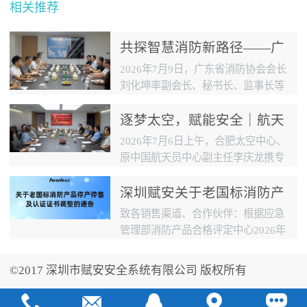
相关推荐
共探智慧消防新路径——广
东省消防协会会长刘化坤一
2026年7月9日，广东省消防协会会长
行莅临赋安集团考察交流
刘化坤率副会长、秘书长、监事长等
领导一行到访赋安集团总部。赋安集
团副总经理俞一凡、张荣奎携相关部
逐梦太空，赋能安全｜航天
门负责人热情接待并陪同考察。双方
安全专家李庆龙一行莅临赋
2026年7月6日上午，合肥太空中心、
就消防技术创新、消防数据应用与产
安总部考察交流
原中国航天员中心副主任李庆龙携专
业生态建设展开深入交流。座谈会
家团队莅临赋安集团总部考察指导，
上，公司品牌负责人张楷全面介绍赋
聚焦航天安全与民用消防安全跨界技
深圳赋安关于老国标消防产
安四十余年发展历程、全产业链核心
术融合创新并深度交流研讨。赋安集
品停产停售及认证证书调整
致各销售渠道、合作伙伴：根据应急
业务矩阵及系列智慧消防创新产品，
团相关领导全程接待并参加会议。李
的通告
管理部消防产品合格评定中心2026年
详细讲解公司在火灾自动探测、防火
庆龙作为中国首批航天员之一，长期
4月29日至30日发布的系列通知要
门智能管控、物联网远程值守等智慧
从事航天员选拔训练与航天安全技术
求，我司生产的以下旧版国家标准消
消防核心技术...
©2017 深圳市赋安安全系统有限公司 版权所有
研究，在载人航天工程可靠性保障方
防产品，其强制性产品认证（CCC）
面具有深厚造诣。此次到访赋安，旨
证书已于2026年4月30日起全部暂
在探索航天安全技术与消防安全技术