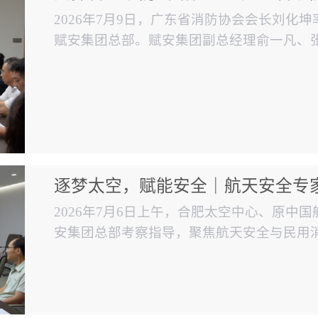
团考察交流
2026年7月9日，广东省消防协会会长刘化
赋安集团总部。赋安集团副总经理俞一凡、
察。双方就消防技术创新、消防数据应用与
司品牌负责人张楷全面介绍赋安四十余年发
消防创新产品，详细讲解公司在火灾自动探
慧消防核心技术...
逐梦太空，赋能安全｜航天安全专
流
2026年7月6日上午，合肥太空中心、原中
安集团总部考察指导，聚焦航天安全与民用
讨。赋安集团相关领导全程接待并参加会议
事航天员选拔训练与航天安全技术研究，在
诣。此次到访赋安，旨在探索航天安全技术
谈交流会上，集团...