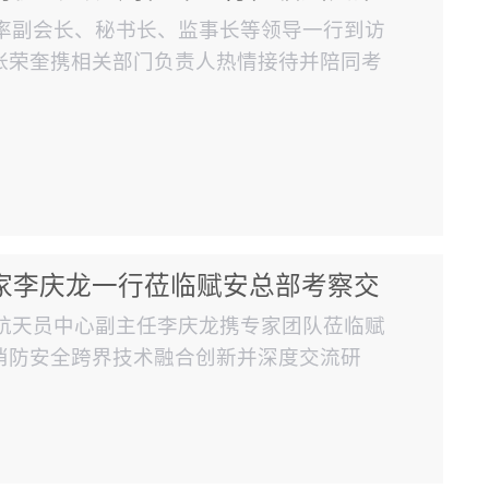
坤率副会长、秘书长、监事长等领导一行到访
张荣奎携相关部门负责人热情接待并陪同考
产业生态建设展开深入交流。座谈会上，公
展历程、全产业链核心业务矩阵及系列智慧
测、防火门智能管控、物联网远程值守等智
家李庆龙一行莅临赋安总部考察交
国航天员中心副主任李庆龙携专家团队莅临赋
消防安全跨界技术融合创新并深度交流研
。李庆龙作为中国首批航天员之一，长期从
载人航天工程可靠性保障方面具有深厚造
与消防安全技术的跨界融合与协同创新。 座