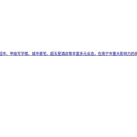
超市、甲级写字楼、城市豪宅、超五星酒店等丰富多元业态，在南宁市重大影响力的