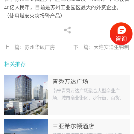
40亿人民币，目前是苏州工业园区最大的外资企业。
（使用赋安火灾报警产品）
上一篇：
苏州华硕厂房
下一篇：
大连安迪生物制
品厂
相关推荐
青秀万达广场
南宁青秀万达广场聚合大型商业广
场、城市商业街区、步行街、百货、
大型超市、甲级写字楼、城市豪宅、
超五星酒店等丰富多元业态，在南宁
市重大影响力的商业住宅综合体项目
三亚希尔顿酒店
之一。（使用赋安火灾报警系统）