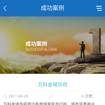
成功案例
万科金域华府
2017-08-28
0
次数：
万科金域华府周边有南城富民步行街、城市风景商业