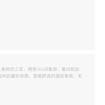
之美称的三亚，拥有501间客房、套间和别
岛屿的曼妙风情，宽敞舒适的酒店客房，无
统）