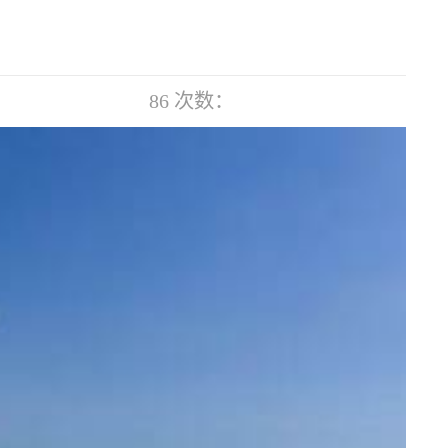
86
次数：