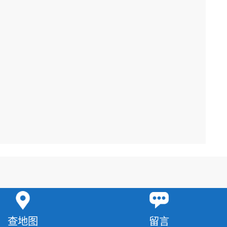
统）
查地图
留言